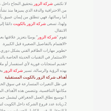
لا تكتفي
شركة الزور
بتحقيق النجاح داخل 
من الاحترافية والدقة الذي يميزها منذ نشأته
أما رسالتها، فهي تنطلق من إيمان عميق ب
ولهذا، تسعى
شركة الزور بالكويت
دائمًا إل
الانتقال.
تقوم “
شركة الزور
” يوميًا بتعزيز علاقتها بع
•الاهتمام بالتفاصيل الصغيرة قبل الكبيرة.
•تطوير مهارات الطاقم الفني بشكل دوري.
•الاستثمار في التقنيات الحديثة الخاصة بالن
•تقديم استجابات فورية لأي استفسار أو مل
بهذه الرؤية والرسالة، تسير
شركة الزور
بخط
أهداف ‌شركة الزور بالكويت المستقبلية
في ظل التغيرات المتسارعة في سوق الخ
مكانتها التنافسية، وتتضمن هذه الأهداف الم
1.توسيع نطاق العمل الجغرافي ليشمل جميع المدن الكبرى، بالإضافة إلى المناطق النائية التي تفتقر إلى خدمات نقل عفش احترافية.
2.زيادة عدد فروع الشركة داخل الكويت لتوفير استجابة أسرع وأفضل للعملاء في جميع الأحياء والمناطق السكنية، وتقليل وقت الوصول والانتظار.
3.التحوّل الرقمي الكامل للخدمات من خلا