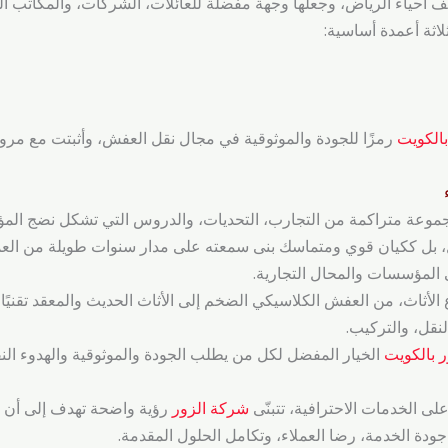
لف أحياء الرياض، وجعلها وجهة مفضلة للعائلات، الشركات، والمكاتب ال
اثة أعمدة أساسية:
الكويت
رمزًا للجودة والموثوقية في مجال نقل العفش، وأثبتت مع مرو
وعة متراكمة من التجارب، التحديات، والدروس التي تشكل نضج المؤسس
ال، بل ككيان قوي ومتماسك بنى سمعته على مدار سنوات طويلة من الع
لى المؤسسات والمحال التجارية.
 الأثاث، من العفش الكلاسيكي الضخم إلى الأثاث الحديث والمعقد تقني
لنقل، والتركيب.
 بالكويت
الخيار المفضل لكل من يطلب الجودة والموثوقية والهدوء ال
ى الخدمات الاحترافية، تتبنّى
شركة الزور
رؤية واضحة تهدف إلى أن تص
ة الخدمة، رضا العملاء، وتكامل الحلول المقدمة.