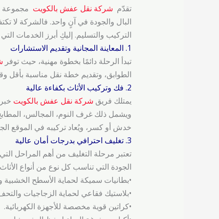
تقدّم ‌
شركة نقل عفش بالكويت
مجموعة متك
البال والجودة في آنٍ واحد. فالشركة لا تكت
التركيب والتسليم. إليكِ أبرز الخدمات التي
1. المعاينة المجانية وتقديم الاستشارات
تبدأ الرحلة دائمًا بخطوة مهنية، حيث توفر
ش
الطوابق، وتقديم خطة نقل مناسبة بأقل وقت
2. فك وتركيب الأثاث بكفاءة عالية
يمتلك فريق
شركة نقل عفش بالكويت
خبرة 
ويشمل ذلك غرف النوم، المجالس، المطابخ، 
خدش أو كسر، ويُعاد تركيبه في الموقع الجدي
3. تغليف احترافي بدرجات أمان عالية
تعتبر مرحلة التغليف من أهم المراحل التي
الجودة التي تناسب كل نوع من أنواع الأثاث:
•بطانيات سميكة لحماية الأسطح الخشبية وا
•بلاستيك فقاعي لحماية الزجاجيات والتحف 
•كراتين قوية مخصصة للأجهزة الكهربائية.