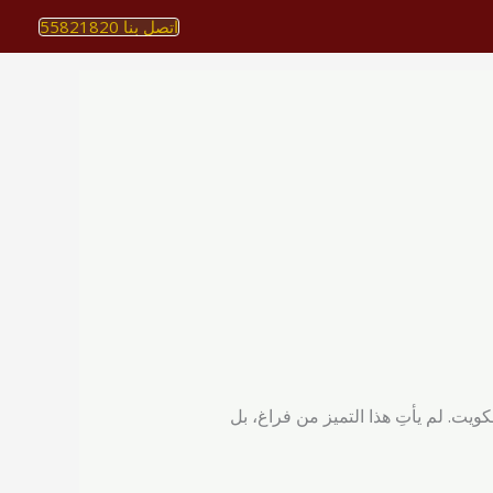
اتصل بنا 55821820
ت. لم يأتِ هذا التميز من فراغ، بل