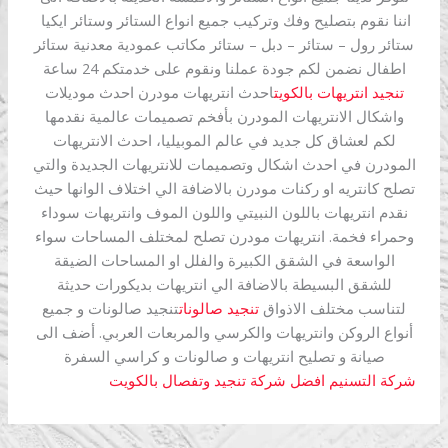
اننا نقوم بتصليح وفك وتركيب جميع انواع الستائر وستائر ايكيا
ستائر رول – ستائر – دبل – ستائر مكاتب عمودية معدنية ستائر
اطفال نضمن لكم جودة عملنا ونقوم على خدمتكم 24 ساعة
تنجيد انتريهات بالكويت
احدث انتريهات مودرن احدث موديلات
واشكال الانتريهات المودرن بأفخم تصميمات عالمية نقدمها
لكم لعشاق كل جديد في عالم الموبيليا، احدث الانتريهات
المودرن في احدث اشكال وتصميمات للانتريهات الجديدة والتي
تصلح كانتريه او ركنات مودرن بالاضافة الي اختلاف الوانها حيث
نقدم انتريهات باللون النبيتي واللون الموف وانتريهات سوداء
وحمراء فخمة. انتريهات مودرن تصلح لمختلف المساحات سواء
الواسعة في الشقق الكبيرة والفلل او المساحات الضيقة
للشقق البسيطة بالاضافة الي انتريهات بديكورات حديثة
لتناسب مختلف الاذواق
تنجيد صالونات
تنجيد صالونات و جميع
أنواع الروكن وانتريهات والكرسي والمربعات العربي. أضف الى
صيانة و تصليح انتريهات و صالونات و كراسي السفرة
شركة التسنيم افضل شركة تنجيد وتفصال بالكويت