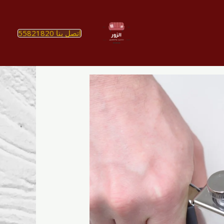
اتصل بنا 55821820