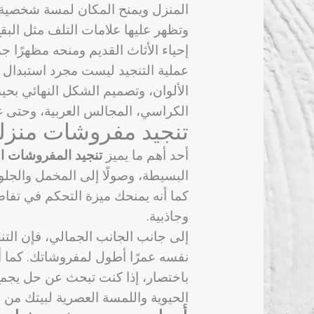
المنزل ويمنح المكان لمسة شخصية خ
وتظهر عليها علامات التلف مثل البقع،
إحياء الأثاث القديم ومنحه مظهرًا 
عملية التنجيد ليست مجرد استبدال ل
الألوان، وتصميم الشكل النهائي بحي
الكراسي، المجالس العربية، وحتى غر
تنجيد مفروشات منزلي
أحد أهم ما يميز
تنجيد المفروشات ال
البسيطة، وصولًا إلى المخمل والجلو
كما أنه يمنحك ميزة التحكم في تفاص
وجاذبية.
إلى جانب الجانب الجمالي، فإن التنج
نفسه عمرًا أطول لمفروشاتك. كما أن
باختصار، إذا كنت تبحث عن حل يجمع 
الحيوية واللمسة العصرية لبيتك من ج