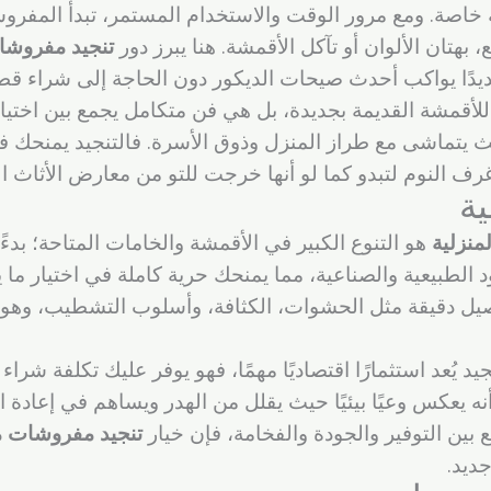
اصة. ومع مرور الوقت والاستخدام المستمر، تبدأ المفروش
 بهتان الألوان أو تآكل الأقمشة. هنا يبرز دور
تنجيد مفروشا
جديدًا يواكب أحدث صيحات الديكور دون الحاجة إلى شراء قط
لأقمشة القديمة بجديدة، بل هي فن متكامل يجمع بين اختيا
ث يتماشى مع طراز المنزل وذوق الأسرة. فالتنجيد يمنحك فر
ف النوم لتبدو كما لو أنها خرجت للتو من معارض الأثاث ال
ة
منزلية
هو التنوع الكبير في الأقمشة والخامات المتاحة؛ بدءًا
د الطبيعية والصناعية، مما يمنحك حرية كاملة في اختيار م
يل دقيقة مثل الحشوات، الكثافة، وأسلوب التشطيب، وهو ما 
يد يُعد استثمارًا اقتصاديًا مهمًا، فهو يوفر عليك تكلفة شر
ه يعكس وعيًا بيئيًا حيث يقلل من الهدر ويساهم في إعادة 
بين التوفير والجودة والفخامة، فإن خيار
تنجيد مفروشات م
ديد.