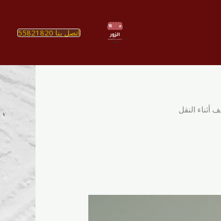
اتصل بنا 55821820
أثناء النقل